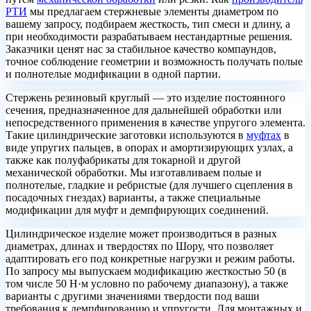
РТИ
мы предлагаем стержневые элементы диаметром по
вашему запросу, подбираем жесткость, тип смеси и длину, а
при необходимости разрабатываем нестандартные решения.
Заказчики ценят нас за стабильное качество компаундов,
точное соблюдение геометрии и возможность получать полые
и полнотелые модификации в одной партии.
Стержень резиновый круглый — это изделие постоянного
сечения, предназначенное для дальнейшей обработки или
непосредственного применения в качестве упругого элемента.
Такие цилиндрические заготовки используются в
муфтах
в
виде упругих пальцев, в опорах и амортизирующих узлах, а
также как полуфабрикаты для токарной и другой
механической обработки. Мы изготавливаем полые и
полнотелые, гладкие и ребристые (для лучшего сцепления в
посадочных гнездах) варианты, а также специальные
модификации для муфт и демпфирующих соединений.
Цилиндрическое изделие может производиться в разных
диаметрах, длинах и твердостях по Шору, что позволяет
адаптировать его под конкретные нагрузки и режим работы.
По запросу мы выпускаем модификацию жесткостью 50 (в
том числе 50 Н·м условно по рабочему диапазону), а также
варианты с другими значениями твердости под ваши
требования к демпфированию и упругости. Для монтажных и